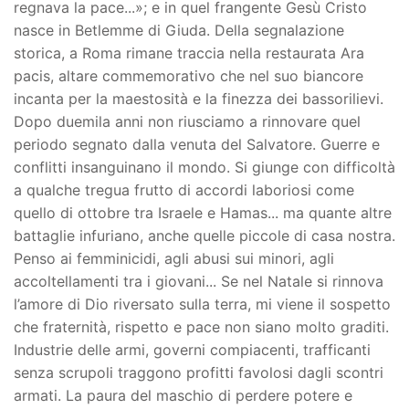
regnava la pace...»; e in quel frangente Gesù Cristo
nasce in Betlemme di Giuda. Della segnalazione
storica, a Roma rimane traccia nella restaurata Ara
pacis, altare commemorativo che nel suo biancore
incanta per la maestosità e la finezza dei bassorilievi.
Dopo duemila anni non riusciamo a rinnovare quel
periodo segnato dalla venuta del Salvatore. Guerre e
conflitti insanguinano il mondo. Si giunge con difficoltà
a qualche tregua frutto di accordi laboriosi come
quello di ottobre tra Israele e Hamas... ma quante altre
battaglie infuriano, anche quelle piccole di casa nostra.
Penso ai femminicidi, agli abusi sui minori, agli
accoltellamenti tra i giovani... Se nel Natale si rinnova
l’amore di Dio riversato sulla terra, mi viene il sospetto
che fraternità, rispetto e pace non siano molto graditi.
Industrie delle armi, governi compiacenti, trafficanti
senza scrupoli traggono profitti favolosi dagli scontri
armati. La paura del maschio di perdere potere e