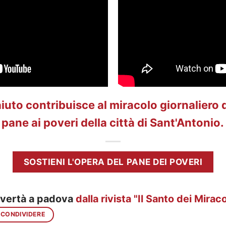
iuto contribuisce al miracolo giornaliero 
pane ai poveri della città di Sant'Antonio.
SOSTIENI L'OPERA DEL PANE DEI POVERI
vertà a padova
dalla rivista "
Il Santo dei Miraco
 CONDIVIDERE