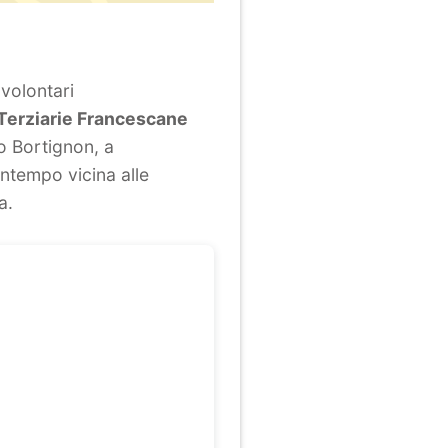
 volontari
Terziarie Francescane
o Bortignon, a
ontempo vicina alle
a.