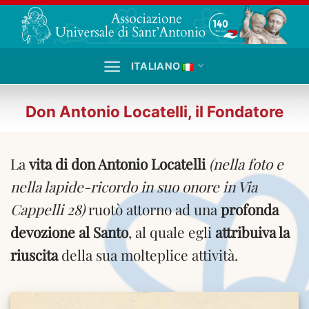
Salta
ai
contenuti
ITALIANO
Don Antonio Locatelli, il Fondatore
La
vita di don Antonio Locatelli
(nella foto e
nella lapide-ricordo in suo onore in Via
Cappelli 28)
ruotò attorno ad una
profonda
devozione al Santo
, al quale egli
attribuiva la
riuscita
della sua molteplice attività.