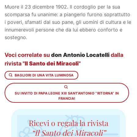
Muore il 23 dicembre 1902. Il cordoglio per la sua
scomparsa fu unanime: a piangerlo furono soprattutto
i poveri, sfamati dal suo pane, gli uomini di cultura e le
innumerevoli persone che da lui ebbero conforto e
sostegno.
Voci correlate su
don Antonio Locatelli
dalla
rivista "
Il Santo dei Miracoli
"
BAGLIORI DI UNA VITA LUMINOSA
SU INVITO DI PAPA LEONE XIII SANT’ANTONIO “RITORNA” IN
FRANCIA!
Ricevi o regala la rivista
“Il Santo dei Miracoli”