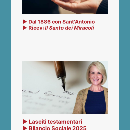
▶ Dal 1886 con Sant'Antonio
▶ Ricevi
Il Santo dei Miracoli
▶ Lasciti testamentari
▶ Bilancio Sociale 2025