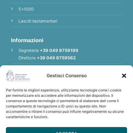
5x1000
Lasciti testamentari
Informazioni
Segreteria
+39 049 8759199
Direttore
+39 049 8759562
E-mail
Redazione
|
E-mail
Direttore
Gestisci Consenso
E-mail
Associazione
Per fornire le migliori esperienze, utilizziamo tecnologie come i cookie
Privacy Policy
per memorizzare e/o accedere alle informazioni del dispositivo. Il
consenso a queste tecnologie ci permetterà di elaborare dati come il
comportamento di navigazione o ID unici su questo sito. Non
acconsentire o ritirare il consenso può influire negativamente su alcune
Grazie per qualsiasi donazione a sostegno
caratteristiche e funzioni.
dell'Associazione Universale di S. Antonio
IBAN: IT28 U030 6912 1181 0000 0012 641