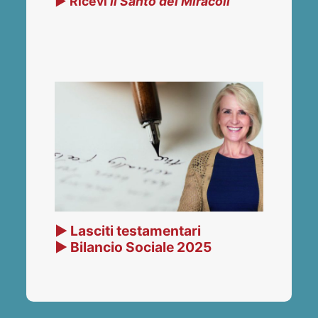
▶ Ricevi
Il Santo dei Miracoli
▶ Lasciti testamentari
▶ Bilancio Sociale 2025