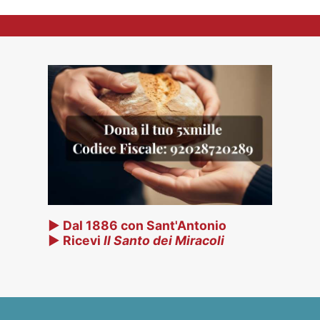
▶ Dal 1886 con Sant'Antonio
▶ Ricevi
Il Santo dei Miracoli