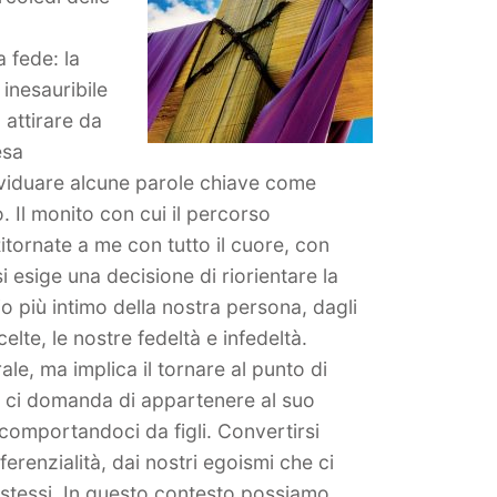
a fede: la
inesauribile
 attirare da
esa
viduare alcune parole chiave come
. Il monito con cui il percorso
itornate a me con tutto il cuore, con
si esige una decisione di riorientare la
io più intimo della nostra persona, dagli
elte, le nostre fedeltà e infedeltà.
le, ma implica il tornare al punto di
he ci domanda di appartenere al suo
comportandoci da figli. Convertirsi
ferenzialità, dai nostri egoismi che ci
 stessi. In questo contesto possiamo