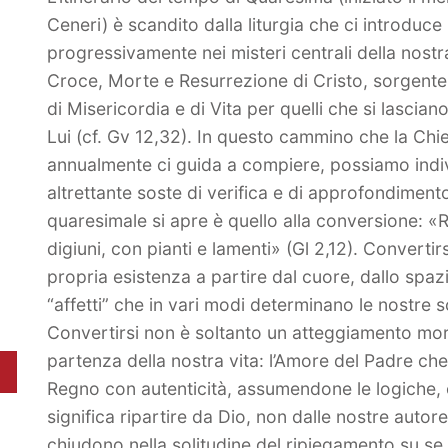
Ceneri) è scandito dalla liturgia che ci introduce
progressivamente nei misteri centrali della nostr
Croce, Morte e Resurrezione di Cristo, sorgente 
di Misericordia e di Vita per quelli che si lasciano
Lui (cf. Gv 12,32). In questo cammino che la Chi
annualmente ci guida a compiere, possiamo indi
altrettante soste di verifica e di approfondimento
quaresimale si apre è quello alla conversione: «R
digiuni, con pianti e lamenti» (Gl 2,12). Convertir
propria esistenza a partire dal cuore, dallo spaz
“affetti” che in vari modi determinano le nostre sc
Convertirsi non è soltanto un atteggiamento mora
partenza della nostra vita: l’Amore del Padre c
Regno con autenticità, assumendone le logiche, 
significa ripartire da Dio, non dalle nostre autore
chiudono nella solitudine del ripiegamento su se