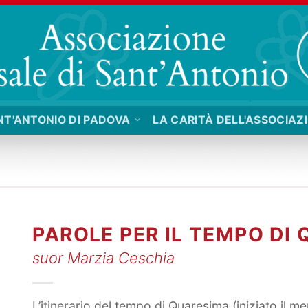
NT'ANTONIO DI PADOVA
LA CARITÀ DELL'ASSOCIAZ
PAROLE PER IL TEMPO DI
suor Marzia Ceschia
L’itinerario del tempo di Quaresima (iniziato il me