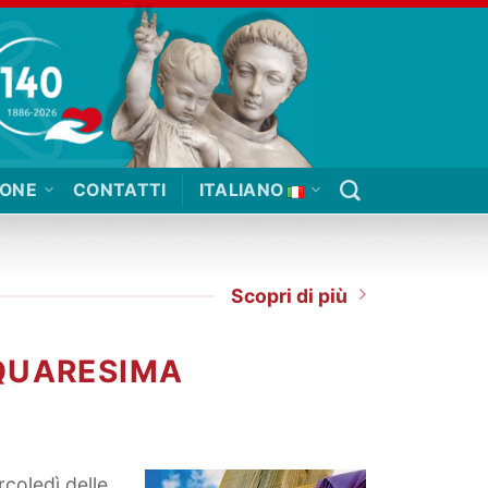
IONE
CONTATTI
ITALIANO
Scopri di più
 QUARESIMA
rcoledì delle