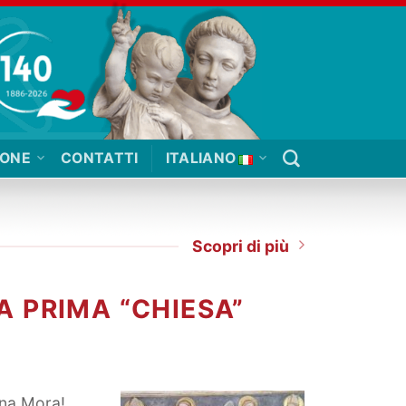
IONE
CONTATTI
ITALIANO
Scopri di più
A PRIMA “CHIESA”
nna Mora!