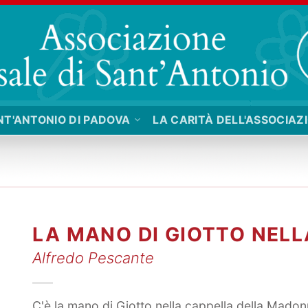
NT'ANTONIO DI PADOVA
LA CARITÀ DELL'ASSOCIAZ
LA MANO DI GIOTTO NELL
Alfredo Pescante
C'è la mano di Giotto nella cappella della Mado