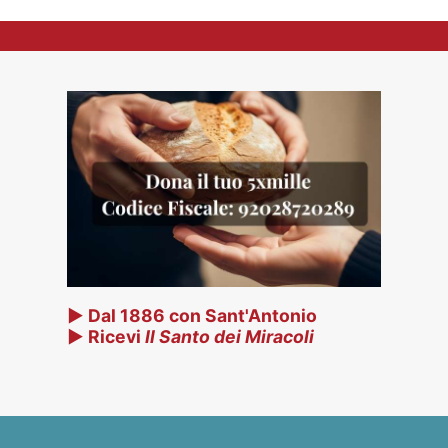
▶ Dal 1886 con Sant'Antonio
▶ Ricevi
Il Santo dei Miracoli