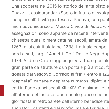
L’ha scoperta nel 2015 lo storico dell’arte pist
Guazzini, assicurando: «Spero in futuro di svolge
indagini sull’attività giottesca a Padova, compati
mio nuovo incarico al Museo Civico di Pistoia». 
assegnazioni sono apparse da recenti interventi 
chiesetta quasi dimenticata nei secoli, amata da 
1263, a lui cointitolata nel 1238. L’attuale cappe
nord a sud, larga 14 metri. Così Danilo Negri dopo
1976. Andrea Calore aggiunge: «L’attuale portale
gran parte da strutture d’un portale più antico,
donata dal vescovo Corrado ai frati» entro il 122
“cappella”, capace d’ospitare numerosi dipinti e d
cari in Padova nei secoli XIII-XIV. Ora siamo lieti
all’interno del fastoso tabernacolo gotico che 
glorificata in retroparete dall’Eterno benedicente
suonatori, cantanti e dai profeti Isaia e Davide.