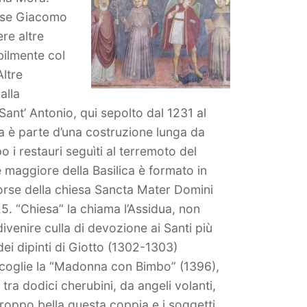
oiese Giacomo
re altre
bilmente col
Altre
alla
Sant’ Antonio, qui sepolto dal 1231 al
lla è parte d’una costruzione lunga da
 i restauri seguìti al terremoto del
 maggiore della Basilica è formato in
 forse della chiesa Sancta Mater Domini
5. “Chiesa” la chiama l’Assidua, non
ivenire culla di devozione ai Santi più
 dei dipinti di Giotto (1302-1303)
accoglie la “Madonna con Bimbo” (1396),
 tra dodici cherubini, da angeli volanti,
 Troppo bella questa coppia e i soggetti