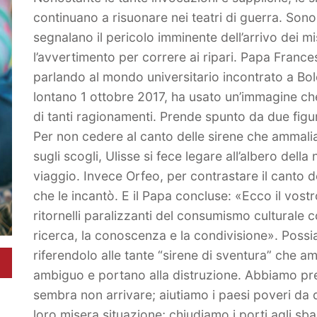
continuano a risuonare nei teatri di guerra. Sono
segnalano il pericolo imminente dell’arrivo dei mis
l’avvertimento per correre ai ripari. Papa France
parlando al mondo universitario incontrato a Bo
lontano 1 ottobre 2017, ha usato un’immagine ch
di tanti ragionamenti. Prende spunto da due figur
Per non cedere al canto delle sirene che ammalia
sugli scogli, Ulisse si fece legare all’albero dell
viaggio. Invece Orfeo, per contrastare il canto de
che le incantò. E il Papa concluse: «Ecco il vos
ritornelli paralizzanti del consumismo culturale c
ricerca, la conoscenza e la condivisione». Poss
riferendolo alle tante “sirene di sventura” che 
ambiguo e portano alla distruzione. Abbiamo p
sembra non arrivare; aiutiamo i paesi poveri da
loro misera situazione; chiudiamo i porti agli sb