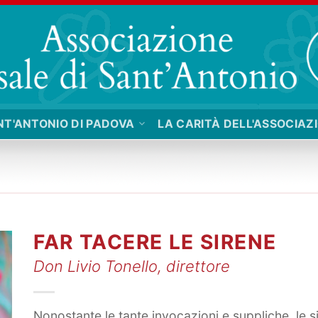
NT'ANTONIO DI PADOVA
LA CARITÀ DELL'ASSOCIAZ
FAR TACERE LE SIRENE
Don Livio Tonello, direttore
Nonostante le tante invocazioni e suppliche, le s