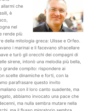
 allarmi che
sili, è
sco,
logna nel
e rende più
e della mitologia greca: Ulisse e Orfeo.
vano i marinai e li facevano sfracellare
a nave e turò gli orecchi dei compagni di
lle sirene, intonò una melodia più bella,
tro grande compito: rispondere ai
on scelte dinamiche e forti, con la
iamo parafrasare questo invito
ammaliano con il loro canto suadente, ma
regato, abbiamo invocato una pace che
 decenni, ma nulla sembra mutare nella
archi, ma il flusso migratorio sembra