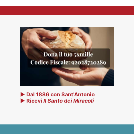
▶ Dal 1886 con Sant'Antonio
▶ Ricevi
Il Santo dei Miracoli