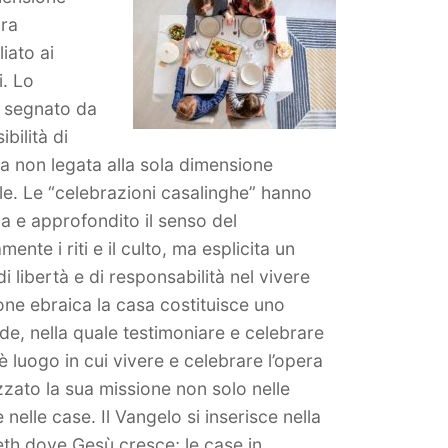
ura
iato ai
i. Lo
e segnato da
bilità di
iana non legata alla sola dimensione
ale. Le “celebrazioni casalinghe” hanno
ana e approfondito il senso del
te i riti e il culto, ma esplicita un
i libertà e di responsabilità nel vivere
izione ebraica la casa costituisce uno
ede, nella quale testimoniare e celebrare
 luogo in cui vivere e celebrare l’opera
zato la sua missione non solo nelle
nelle case. Il Vangelo si inserisce nella
areth dove Gesù cresce; le case in…