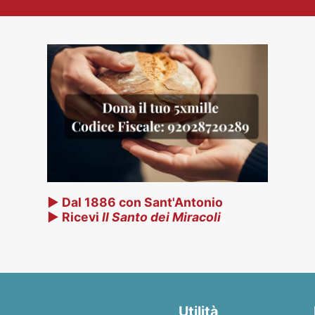
▶ Dal 1886 con Sant'Antonio
▶ Ricevi
Il Santo dei Miracoli
Utilità