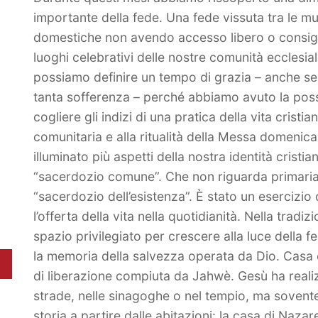
importante della fede. Una fede vissuta tra le m
domestiche non avendo accesso libero o consigl
luoghi celebrativi delle nostre comunità ecclesial
possiamo definire un tempo di grazia – anche s
tanta sofferenza – perché abbiamo avuto la possi
cogliere gli indizi di una pratica della vita crist
comunitaria e alla ritualità della Messa domenic
illuminato più aspetti della nostra identità cristi
“sacerdozio comune”. Che non riguarda primariamen
“sacerdozio dell’esistenza”. È stato un esercizio d
l’offerta della vita nella quotidianità. Nella trad
spazio privilegiato per crescere alla luce della f
la memoria della salvezza operata da Dio. Casa è
di liberazione compiuta da Jahwè. Gesù ha realiz
strade, nelle sinagoghe o nel tempio, ma sovente 
storia a partire dalle abitazioni: la casa di Naz