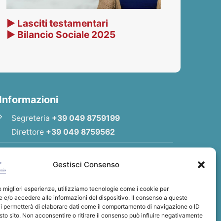
▶ Lasciti testamentari
▶ Bilancio Sociale 2025
Informazioni
Segreteria
+39 049 8759199
Direttore
+39 049 8759562
E-mail
Redazione
|
E-mail
Direttore
Gestisci Consenso
E-mail
Associazione
le migliori esperienze, utilizziamo tecnologie come i cookie per
Privacy Policy
e/o accedere alle informazioni del dispositivo. Il consenso a queste
i permetterà di elaborare dati come il comportamento di navigazione o ID
sto sito. Non acconsentire o ritirare il consenso può influire negativamente