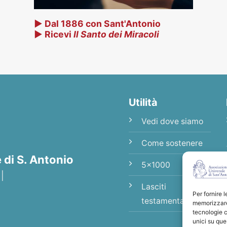
▶ Dal 1886 con Sant'Antonio
▶ Ricevi
Il Santo dei Miracoli
Utilità
Vedi dove siamo
Come sostenere
di S. Antonio
5x1000
 |
Lasciti
Per fornire 
testamentari
memorizzare 
tecnologie c
unici su que