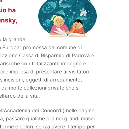
cio ha
insky,
 la grande
o in Europa” promossa dal comune di
ndazione Cassa di Risparmio di Padova e
risi che con totalizzante impegno e
le impresa di presentare ai visitatori
e, incisioni, oggetti di arredamento,
e da molte collezioni private che si
l’arco della vita.
ll’Accademia dei Concordi) nelle pagine
ra, passare qualche ora nei grandi musei
forme e colori, senza avere il tempo per