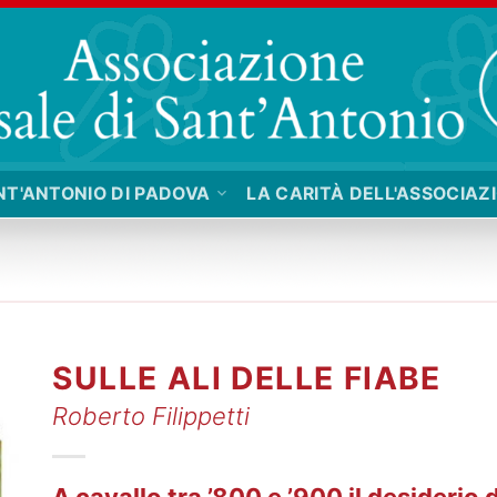
NT'ANTONIO DI PADOVA
LA CARITÀ DELL'ASSOCIAZ
SULLE ALI DELLE FIABE
Roberto Filippetti
A cavallo tra ’800 e ’900 il desiderio d