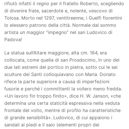
rifiutò infatti il regno per il fratello Roberto, scegliendo
di divenire frate, sacerdote e, nolente, vescovo di
Tolosa. Morto nel 1297, ventitreenne, i Guelfi fiorentini
lo elessero patrono della città. Normale dal sommo
artista un maggior “impegno” nel san Ludovico di
Padova!
La statua sull’Altare maggiore, alta cm. 164, era
collocata, come quella di san Prosdocimo, in uno dei
due lati estremi del portico in pietra, sotto cui le sei
sculture dei Santi colloquiavano con Maria. Donato
rifece la parte superiore a causa di imperfezioni
fusorie e perché i committenti la vollero meno fredda.
«Un lavoro fin troppo finito», dice H. W. Janson, «che
determina una certa staticità espressiva nella veduta
frontale del volto, mentre di profilo ha caratteristiche
di grande sensibilità». Ludovico, di cui appaiono i
sandali ai piedi e il saio (elementi propri dei