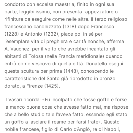
condotto con eccelsa maestria, finito in ogni sua
parte, leggibilissimo, non presenta rappezzature o
rifiniture da eseguire come nelle altre. Il terzo religioso
francescano canonizzato (1318) dopo Francesco
(1228) e Antonio (1232), piace poi in sé per
l’esemplare vita di preghiera e carità nonché, afferma
A. Vauchez, per il volto che avrebbe incantato gli
abitanti di Tolosa (nella Francia meridionale) quando
entrò come vescovo di quella città. Donatello eseguì
questa scultura per prima (1448), conoscendo le
caratteristiche del Santo già riprodotto in bronzo
dorato, a Firenze (1425).
Il Vasari ricorda: «Fu incolpato che fosse goffo e forse
la manco buona cosa che avesse fatto mai, ma rispose
che a bello studio tale l’aveva fatto, essendo egli stato
un goffo a lasciare il reame per farsi frate». Questo
nobile francese, figlio di Carlo d’Angiò, re di Napoli,