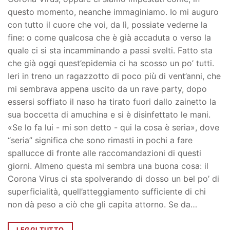
questo momento, neanche immaginiamo. Io mi auguro
con tutto il cuore che voi, da lì, possiate vederne la
fine: o come qualcosa che è già accaduta o verso la
quale ci si sta incamminando a passi svelti. Fatto sta
che già oggi quest’epidemia ci ha scosso un po’ tutti.
Ieri in treno un ragazzotto di poco più di vent’anni, che
mi sembrava appena uscito da un rave party, dopo
essersi soffiato il naso ha tirato fuori dallo zainetto la
sua boccetta di amuchina e si è disinfettato le mani.
«Se lo fa lui - mi son detto - qui la cosa è seria», dove
“seria” significa che sono rimasti in pochi a fare
spallucce di fronte alle raccomandazioni di questi
giorni. Almeno questa mi sembra una buona cosa: il
Corona Virus ci sta spolverando di dosso un bel po’ di
superficialità, quell’atteggiamento sufficiente di chi
non dà peso a ciò che gli capita attorno. Se da…
LEGGI TUTTO