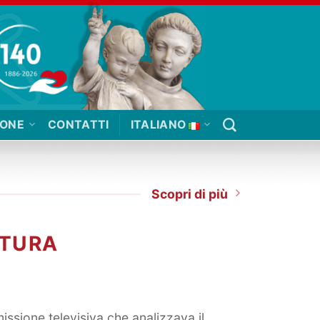
IONE
CONTATTI
ITALIANO
Scopri di più
ITURA
issione televisiva che analizzava il