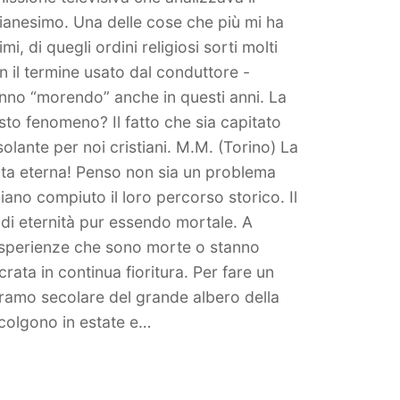
istianesimo. Una delle cose che più mi ha
i, di quegli ordini religiosi sorti molti
on il termine usato dal conduttore -
anno “morendo” anche in questi anni. La
o fenomeno? Il fatto che sia capitato
lante per noi cristiani. M.M. (Torino) La
vita eterna! Penso non sia un problema
ano compiuto il loro percorso storico. Il
di eternità pur essendo mortale. A
esperienze che sono morte o stanno
crata in continua fioritura. Per fare un
 ramo secolare del grande albero della
accolgono in estate e…