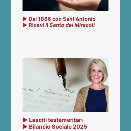
▶ Dal 1886 con Sant'Antonio
▶ Ricevi
Il Santo dei Miracoli
▶ Lasciti testamentari
▶ Bilancio Sociale 2025