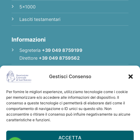
5x1000
Lasciti testamentari
Informazioni
Segreteria
+39 049 8759199
Direttore
+39 049 8759562
E-mail
Redazione
|
E-mail
Direttore
Gestisci Consenso
E-mail
Associazione
Per fornire le migliori esperienze, utilizziamo tecnologie come i cookie
Privacy Policy
per memorizzare e/o accedere alle informazioni del dispositivo. Il
consenso a queste tecnologie ci permetterà di elaborare dati come il
comportamento di navigazione o ID unici su questo sito. Non
acconsentire o ritirare il consenso può influire negativamente su alcune
Grazie per qualsiasi donazione a sostegno
caratteristiche e funzioni.
dell'Associazione Universale di S. Antonio
IBAN: IT28 U030 6912 1181 0000 0012 641
ACCETTA