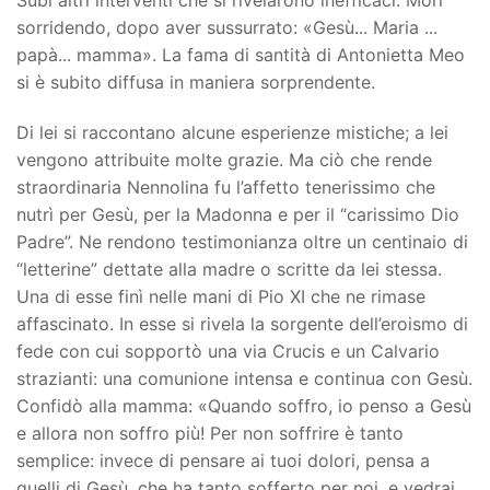
Subì altri interventi che si rivelarono inefficaci. Morì
sorridendo, dopo aver sussurrato: «Gesù... Maria ...
papà... mamma». La fama di santità di Antonietta Meo
si è subito diffusa in maniera sorprendente.
Di lei si raccontano alcune esperienze mistiche; a lei
vengono attribuite molte grazie. Ma ciò che rende
straordinaria Nennolina fu l’affetto tenerissimo che
nutrì per Gesù, per la Madonna e per il “carissimo Dio
Padre”. Ne rendono testimonianza oltre un centinaio di
“letterine” dettate alla madre o scritte da lei stessa.
Una di esse finì nelle mani di Pio XI che ne rimase
affascinato. In esse si rivela la sorgente dell’eroismo di
fede con cui sopportò una via Crucis e un Calvario
strazianti: una comunione intensa e continua con Gesù.
Confidò alla mamma: «Quando soffro, io penso a Gesù
e allora non soffro più! Per non soffrire è tanto
semplice: invece di pensare ai tuoi dolori, pensa a
quelli di Gesù, che ha tanto sofferto per noi, e vedrai