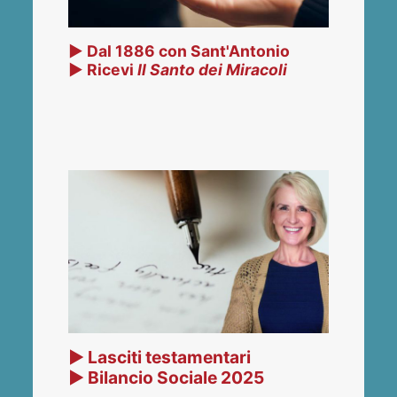
▶ Dal 1886 con Sant'Antonio
▶ Ricevi
Il Santo dei Miracoli
▶ Lasciti testamentari
▶ Bilancio Sociale 2025