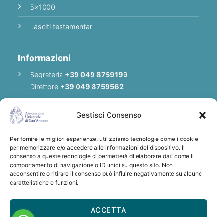
5x1000
Lasciti testamentari
Informazioni
Segreteria
+39 049 8759199
Direttore
+39 049 8759562
E-mail
Redazione
|
E-mail
Direttore
Gestisci Consenso
E-mail
Associazione
Per fornire le migliori esperienze, utilizziamo tecnologie come i cookie
Privacy Policy
per memorizzare e/o accedere alle informazioni del dispositivo. Il
consenso a queste tecnologie ci permetterà di elaborare dati come il
comportamento di navigazione o ID unici su questo sito. Non
acconsentire o ritirare il consenso può influire negativamente su alcune
Grazie per qualsiasi donazione a sostegno
caratteristiche e funzioni.
dell'Associazione Universale di S. Antonio
IBAN: IT28 U030 6912 1181 0000 0012 641
ACCETTA