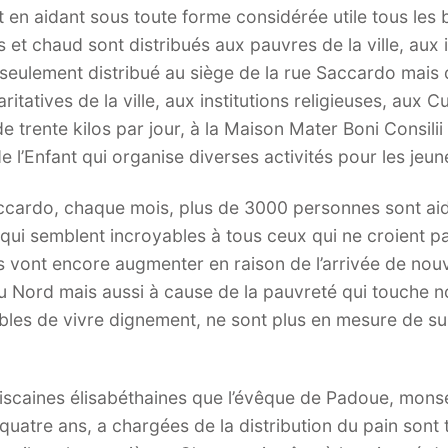
t en aidant sous toute forme considérée utile tous les
is et chaud sont distribués aux pauvres de la ville, aux
as seulement distribué au siège de la rue Saccardo mais
ritatives de la ville, aux institutions religieuses, aux
trente kilos par jour, à la Maison Mater Boni Consilii q
de l’Enfant qui organise diverses activités pour les jeun
ccardo, chaque mois, plus de 3000 personnes sont aid
 qui semblent incroyables à tous ceux qui ne croient p
res vont encore augmenter en raison de l’arrivée de no
 Nord mais aussi à cause de la pauvreté qui touche nos
ables de vivre dignement, ne sont plus en mesure de su
ciscaines élisabéthaines que l’évêque de Padoue, mon
-quatre ans, a chargées de la distribution du pain sont 