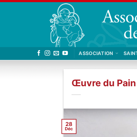
Passer
au
contenu
ASSOCIATION
SAIN
Œuvre du Pain
28
Déc