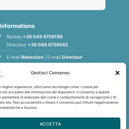
Informations
Bureau
+39 049 8759199
Directeur
+39 049 8759562
E-mail
Rédaction
|
E-mail
Directeur
E-mail
Association
Gestisci Consenso
Politique de Confidentialité
le migliori esperienze, utilizziamo tecnologie come i cookie per
e/o accedere alle informazioni del dispositivo. Il consenso a queste
i permetterà di elaborare dati come il comportamento di navigazione o ID
sto sito. Non acconsentire o ritirare il consenso può influire negativamente
ratteristiche e funzioni.
t Antoine
nio
ACCETTA
: BCITITMM