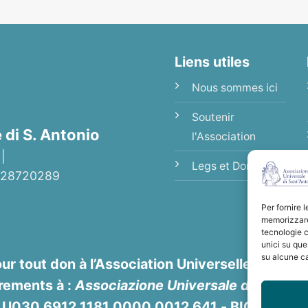
Liens utiles
Nous sommes ici
Soutenir
di S. Antonio
l'Association
 |
Legs et Donations
92028720289
Per fornire 
memorizzare 
tecnologie c
unici su que
su alcune ca
ur tout don à l’Association Universelle de Sain
rements à :
Associazione Universale di S. Anto
8 U030 6912 1181 0000 0012 641 - BIC/SWIFT