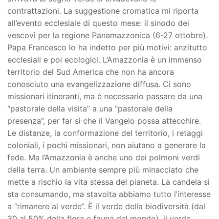
contrattazioni. La suggestione cromatica mi riporta
all’evento ecclesiale di questo mese: il sinodo dei
vescovi per la regione Panamazzonica (6-27 ottobre).
Papa Francesco lo ha indetto per più motivi: anzitutto
ecclesiali e poi ecologici. L’Amazzonia è un immenso
territorio del Sud America che non ha ancora
conosciuto una evangelizzazione diffusa. Ci sono
missionari itineranti, ma è necessario passare da una
“pastorale della visita” a una “pastorale della
presenza”, per far sì che il Vangelo possa attecchire.
Le distanze, la conformazione del territorio, i retaggi
coloniali, i pochi missionari, non aiutano a generare la
fede. Ma l’Amazzonia è anche uno dei polmoni verdi
della terra. Un ambiente sempre più minacciato che
mette a rischio la vita stessa del pianeta. La candela si
sta consumando, ma stavolta abbiamo tutto l’interesse
a “rimanere al verde”. È il verde della biodiversità (dal
30 al 50% della flora e fauna del mondo), il verde