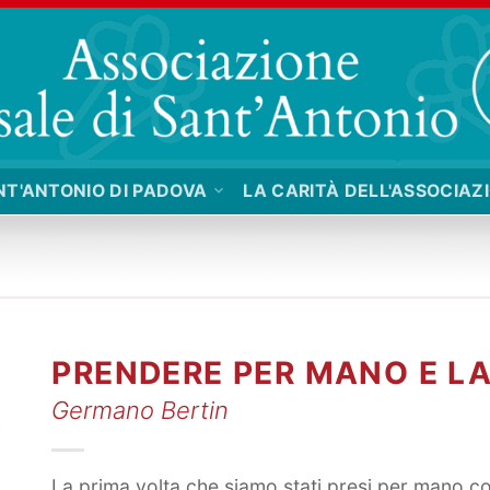
NT'ANTONIO DI PADOVA
LA CARITÀ DELL'ASSOCIAZ
PRENDERE PER MANO E L
Germano Bertin
La prima volta che siamo stati presi per mano co