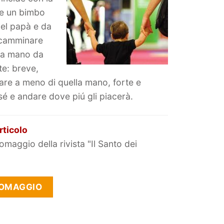
che un bimbo
del papà e da
 camminare
ria mano da
te: breve,
are a meno di quella mano, forte e
sé e andare dove piú gli piacerà.
rticolo
omaggio della rivista "Il Santo dei
 OMAGGIO