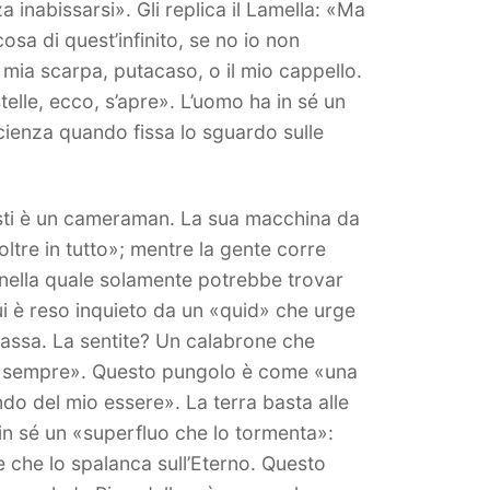
a inabissarsi». Gli replica il Lamella: «Ma
osa di quest’infinito, se no io non
a mia scarpa, putacaso, o il mio cappello.
 stelle, ecco, s’apre». L’uomo ha in sé un
scienza quando fissa lo sguardo sulle
sti è un cameraman. La sua macchina da
oltre in tutto»; mentre la gente corre
 nella quale solamente potrebbe trovar
ui è reso inquieto da un «quid» che urge
passa. La sentite? Un calabrone che
o, sempre». Questo pungolo è come «una
ndo del mio essere». La terra basta alle
 in sé un «superfluo che lo tormenta»:
 e che lo spalanca sull’Eterno. Questo