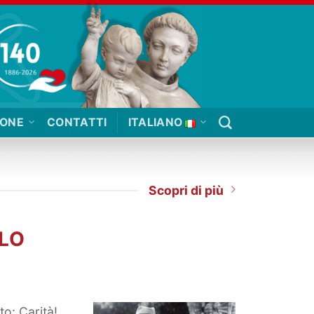
IONE
CONTATTI
ITALIANO
Scopri di più
LLO
to: Carità!