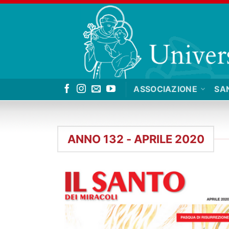
Salta
ai
contenuti
ASSOCIAZIONE
SA
ANNO 132 - APRILE 2020