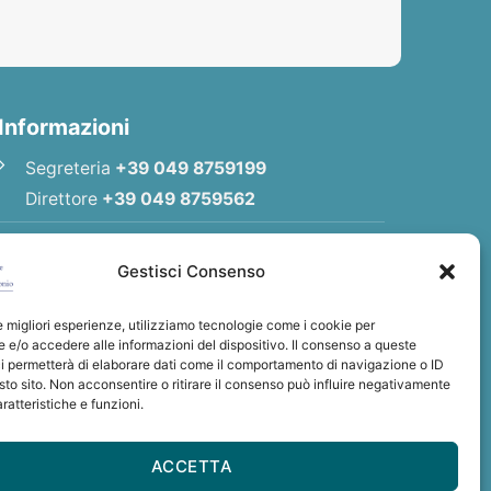
Informazioni
Segreteria
+39 049 8759199
Direttore
+39 049 8759562
E-mail
Redazione
|
E-mail
Direttore
Gestisci Consenso
E-mail
Associazione
le migliori esperienze, utilizziamo tecnologie come i cookie per
Privacy Policy
e/o accedere alle informazioni del dispositivo. Il consenso a queste
i permetterà di elaborare dati come il comportamento di navigazione o ID
sto sito. Non acconsentire o ritirare il consenso può influire negativamente
ratteristiche e funzioni.
rsale di S. Antonio
ACCETTA
: BCITITMM