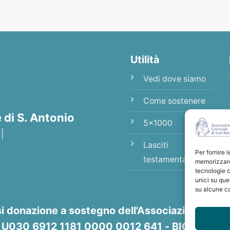
Utilità
Vedi dove siamo
Come sostenere
di S. Antonio
5x1000
 |
Lasciti
Per fornire 
testamentari
memorizzare 
tecnologie c
unici su que
su alcune ca
si donazione a sostegno dell'Associazione Unive
8 U030 6912 1181 0000 0012 641 - BIC/SWIFT