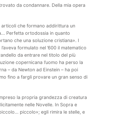
a trovato da condannare. Della mia opera
e articoli che formano addirittura un
... Perfetta ortodossia in quanto
rtano che una soluzione cristiana». I
e l’aveva formulato nel ’600 il matematico
randello da entrare nel titolo del più
oluzione copernicana l’uomo ha perso la
erna – da Newton ad Einstein – ha poi
omo fino a fargli provare un gran senso di
ompreso la propria grandezza di creatura
plicitamente nelle Novelle. In Sopra e
colo... piccolo»; egli rimira le stelle, e