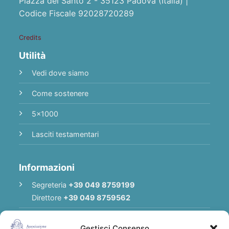
Piazza del Santo 2 - 35123 Padova (Italia) |
Codice Fiscale 92028720289
Credits
Utilità
Vedi dove siamo
Come sostenere
5x1000
Lasciti testamentari
Informazioni
Segreteria
+39 049 8759199
Direttore
+39 049 8759562
E-mail
Redazione
|
E-mail
Direttore
Gestisci Consenso