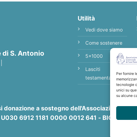
Utilità
Vedi dove siamo
Come sostenere
di S. Antonio
5x1000
 |
Lasciti
Per fornire 
testamentari
memorizzare 
tecnologie c
unici su que
su alcune ca
si donazione a sostegno dell'Associazione Unive
8 U030 6912 1181 0000 0012 641 - BIC/SWIFT