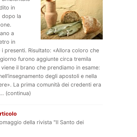
ito in
i dopo la
ione.
iano a
etro in
 presenti. Risultato: «Allora coloro che
 giorno furono aggiunte circa tremila
 viene il brano che prendiamo in esame:
ell’insegnamento degli apostoli e nella
ere». La prima comunità dei credenti era
.. (continua)
rticolo
omaggio della rivista "Il Santo dei