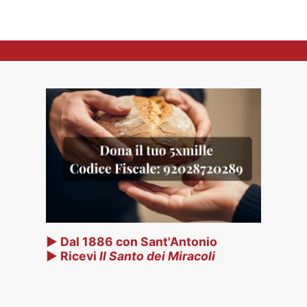
▶ Dal 1886 con Sant'Antonio
▶ Ricevi
Il Santo dei Miracoli