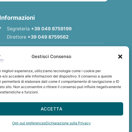
Informazioni
Segreteria
+39 049 8759199
Direttore
+39 049 8759562
E-mail
Redazione
|
E-mail
Direttore
Gestisci Consenso
E-mail
Associazione
le migliori esperienze, utilizziamo tecnologie come i cookie per
Privacy Policy
e/o accedere alle informazioni del dispositivo. Il consenso a queste
i permetterà di elaborare dati come il comportamento di navigazione o ID
sto sito. Non acconsentire o ritirare il consenso può influire negativamente
ratteristiche e funzioni.
rsale di S. Antonio
ACCETTA
: BCITITMM
Opt-out preferences
Dichiarazione sulla Privacy