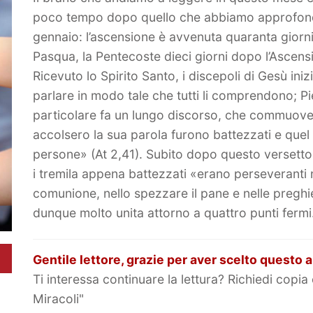
poco tempo dopo quello che abbiamo approfond
gennaio: l’ascensione è avvenuta quaranta giorn
Pasqua, la Pentecoste dieci giorni dopo l’Ascens
Ricevuto lo Spirito Santo, i discepoli di Gesù iniz
parlare in modo tale che tutti li comprendono; Pi
particolare fa un lungo discorso, che commuove i
accolsero la sua parola furono battezzati e quel
persone» (At 2,41). Subito dopo questo versetto
i tremila appena battezzati «erano perseveranti n
comunione, nello spezzare il pane e nelle preghi
dunque molto unita attorno a quattro punti fermi.
Gentile lettore, grazie per aver scelto questo a
Ti interessa continuare la lettura? Richiedi copia 
Miracoli"