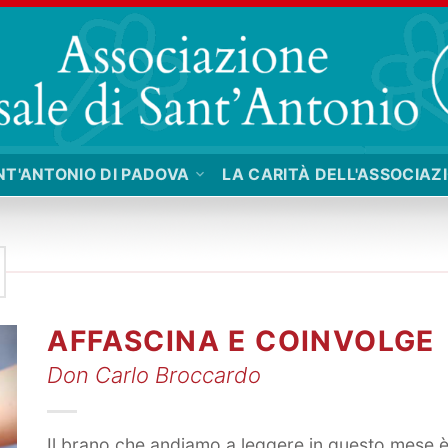
NT'ANTONIO DI PADOVA
LA CARITÀ DELL'ASSOCIAZ
AFFASCINA E COINVOLGE
Don Carlo Broccardo
Il brano che andiamo a leggere in questo mese 