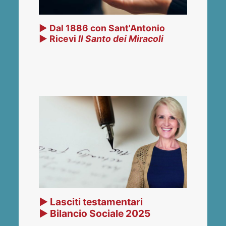
▶ Dal 1886 con Sant'Antonio
▶ Ricevi
Il Santo dei Miracoli
▶ Lasciti testamentari
▶ Bilancio Sociale 2025