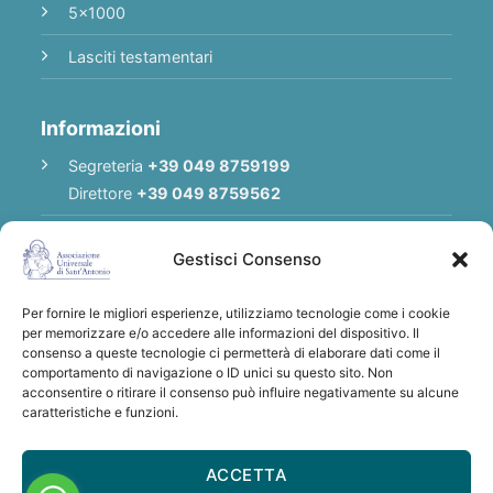
5x1000
Lasciti testamentari
Informazioni
Segreteria
+39 049 8759199
Direttore
+39 049 8759562
E-mail
Redazione
|
E-mail
Direttore
Gestisci Consenso
E-mail
Associazione
Per fornire le migliori esperienze, utilizziamo tecnologie come i cookie
Privacy Policy
per memorizzare e/o accedere alle informazioni del dispositivo. Il
consenso a queste tecnologie ci permetterà di elaborare dati come il
comportamento di navigazione o ID unici su questo sito. Non
acconsentire o ritirare il consenso può influire negativamente su alcune
Grazie per qualsiasi donazione a sostegno
caratteristiche e funzioni.
dell'Associazione Universale di S. Antonio
IBAN: IT28 U030 6912 1181 0000 0012 641
ACCETTA