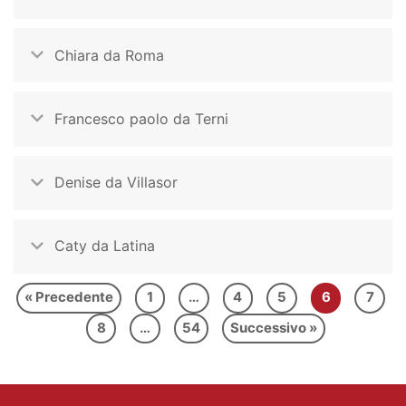
Chiara da Roma
Francesco paolo da Terni
Denise da Villasor
Caty da Latina
« Precedente
1
…
4
5
6
7
8
…
54
Successivo »