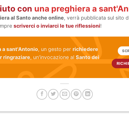
aiuto con
una preghiera a sant'An
iera al Santo anche online
, verrà pubblicata sul sito d
sempre
scriverci o inviarci le tue riflessioni
!
a a sant'Antonio
, un gesto per
richiedere
SCR
r ringraziare
, un'invocazione al
Santo dei
RICHI