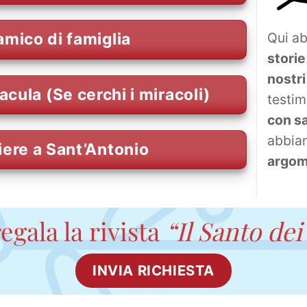
Qui ab
amico di famiglia
storie
nostri 
acula (Se cerchi i miracoli)
testi
con s
abbiam
iere a Sant’Antonio
argome
egala la rivista
“Il Santo dei
INVIA RICHIESTA