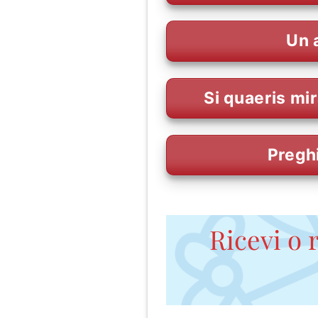
Un 
Si quaeris mir
Pregh
Ricevi o r