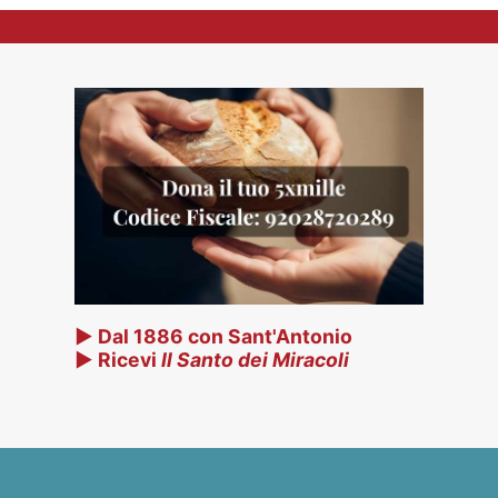
▶ Dal 1886 con Sant'Antonio
▶ Ricevi
Il Santo dei Miracoli