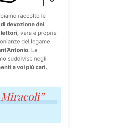
biamo raccolto le
 di devozione dei
lettori,
vere e proprie
monianze del legame
ant’Antonio
. Le
o suddivise negli
nti a voi più cari.
 Miracoli”