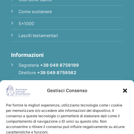
Come sostenere
5x1000
Lasciti testamentari
Informazioni
Segreteria
+39 049 8759199
Direttore
+39 049 8759562
E-mail
Redazione
|
E-mail
Direttore
Gestisci Consenso
E-mail
Associazione
Per fornire le migliori esperienze, utilizziamo tecnologie come i cookie
Privacy Policy
per memorizzare e/o accedere alle informazioni del dispositivo. Il
consenso a queste tecnologie ci permetterà di elaborare dati come il
comportamento di navigazione o ID unici su questo sito. Non
acconsentire o ritirare il consenso può influire negativamente su alcune
Grazie per qualsiasi donazione a sostegno
caratteristiche e funzioni.