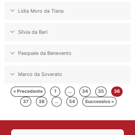
Lidia Moro da Tiana
Silvia da Bari
Pasquale da Benevento
Marco da Soverato
« Precedente
1
…
34
35
36
37
38
…
54
Successivo »