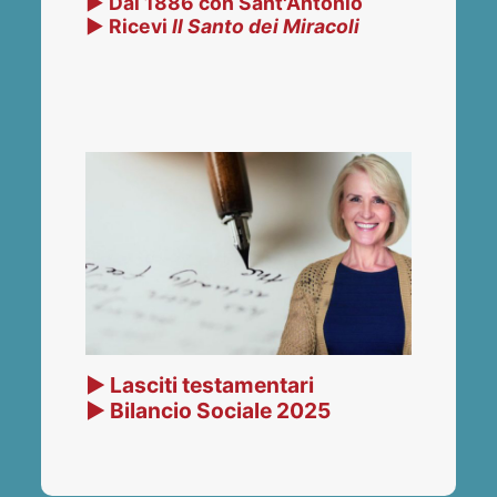
▶ Dal 1886 con Sant'Antonio
▶ Ricevi
Il Santo dei Miracoli
▶ Lasciti testamentari
▶ Bilancio Sociale 2025