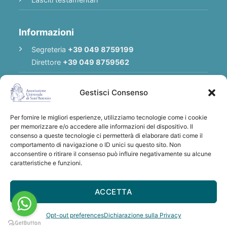
Informazioni
Segreteria
+39 049 8759199
Direttore
+39 049 8759562
E-mail
Redazione
|
E-mail
Direttore
Gestisci Consenso
E-mail
Associazione
Per fornire le migliori esperienze, utilizziamo tecnologie come i cookie
Privacy Policy
per memorizzare e/o accedere alle informazioni del dispositivo. Il
consenso a queste tecnologie ci permetterà di elaborare dati come il
comportamento di navigazione o ID unici su questo sito. Non
acconsentire o ritirare il consenso può influire negativamente su alcune
Grazie per qualsiasi donazione a sostegno
caratteristiche e funzioni.
dell'Associazione Universale di S. Antonio
IBAN: IT28 U030 6912 1181 0000 0012 641
ACCETTA
- BIC/SWIFT: BCITITMM
Opt-out preferences
Dichiarazione sulla Privacy