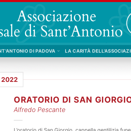
NT'ANTONIO DI PADOVA
LA CARITÀ DELL'ASSOCIAZ
 2022
ORATORIO DI SAN GIORGI
Alfredo Pescante
L’oratorio di San Giorgio, cappella gentilizia fune