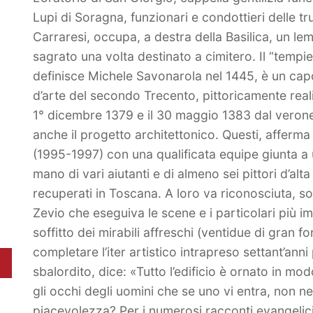
Lupi di Soragna, funzionari e condottieri delle t
Carraresi, occupa, a destra della Basilica, un le
sagrato una volta destinato a cimitero. Il “tempi
definisce Michele Savonarola nel 1445, è un ca
d’arte del secondo Trecento, pittoricamente reali
1° dicembre 1379 e il 30 maggio 1383 dal verones
anche il progetto architettonico. Questi, afferma 
(1995-1997) con una qualificata equipe giunta a un
mano di vari aiutanti e di almeno sei pittori d’alt
recuperati in Toscana. A loro va riconosciuta, s
Zevio che eseguiva le scene e i particolari più im
soffitto dei mirabili affreschi (ventidue di gran f
completare l’iter artistico intrapreso settant’anni
sbalordito, dice: «Tutto l’edificio è ornato in mo
gli occhi degli uomini che se uno vi entra, non n
piacevolezza? Per i numerosi racconti evangelici