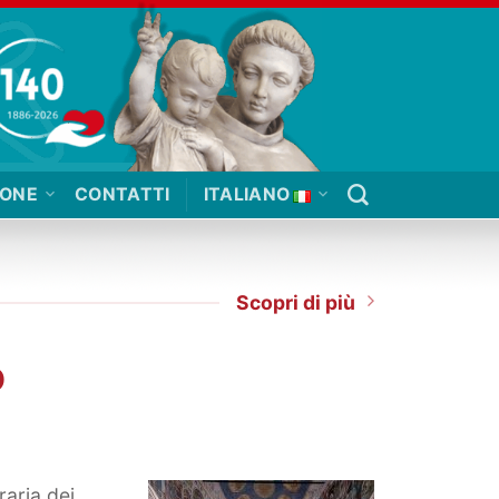
IONE
CONTATTI
ITALIANO
Scopri di più
O
raria dei