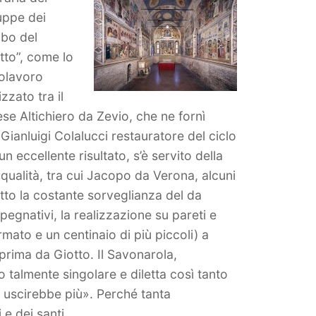
ruppe dei
mbo del
etto”, come lo
polavoro
zzato tra il
e Altichiero da Zevio, che ne fornì
Gianluigi Colalucci restauratore del ciclo
 eccellente risultato, s’è servito della
a qualità, tra cui Jacopo da Verona, alcuni
otto la costante sorveglianza del da
pegnativi, la realizzazione su pareti e
ormato e un centinaio di più piccoli) a
 prima da Giotto. Il Savonarola,
do talmente singolare e diletta così tanto
e uscirebbe più». Perché tanta
 e dei santi,…