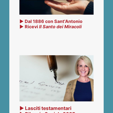
▶ Dal 1886 con Sant'Antonio
▶ Ricevi
Il Santo dei Miracoli
▶ Lasciti testamentari