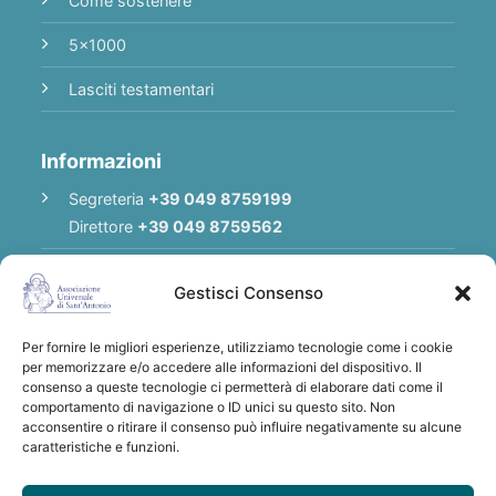
Come sostenere
5x1000
Lasciti testamentari
Informazioni
Segreteria
+39 049 8759199
Direttore
+39 049 8759562
E-mail
Redazione
|
E-mail
Direttore
Gestisci Consenso
E-mail
Associazione
Per fornire le migliori esperienze, utilizziamo tecnologie come i cookie
Privacy Policy
per memorizzare e/o accedere alle informazioni del dispositivo. Il
consenso a queste tecnologie ci permetterà di elaborare dati come il
comportamento di navigazione o ID unici su questo sito. Non
acconsentire o ritirare il consenso può influire negativamente su alcune
Grazie per qualsiasi donazione a sostegno
caratteristiche e funzioni.
dell'Associazione Universale di S. Antonio