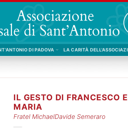
NT'ANTONIO DI PADOVA
LA CARITÀ DELL'ASSOCIAZ
IL GESTO DI FRANCESCO E
MARIA
Fratel MichaelDavide Semeraro