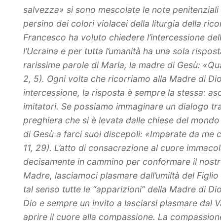
salvezza» si sono mescolate le note penitenziali d
persino dei colori violacei della liturgia della ric
Francesco ha voluto chiedere l’intercessione del
l’Ucraina e per tutta l’umanità ha una sola rispos
rarissime parole di Maria, la madre di Gesù: «Qu
2, 5). Ogni volta che ricorriamo alla Madre di Di
intercessione, la risposta è sempre la stessa: asc
imitatori. Se possiamo immaginare un dialogo tra l
preghiera che si è levata dalle chiese del mondo 
di Gesù a farci suoi discepoli: «Imparate da me 
11, 29). L’atto di consacrazione al cuore immaco
decisamente in cammino per conformare il nostro
Madre, lasciamoci plasmare dall’umiltà del Figlio l
tal senso tutte le “apparizioni” della Madre di D
Dio e sempre un invito a lasciarsi plasmare dal
aprire il cuore alla compassione. La compassione