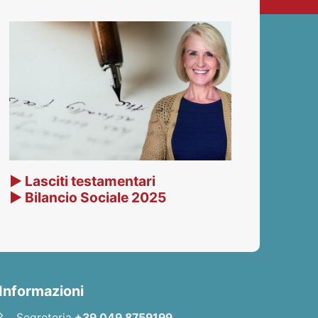
▶ Lasciti testamentari
▶ Bilancio Sociale 2025
Informazioni
Segreteria
+39 049 8759199