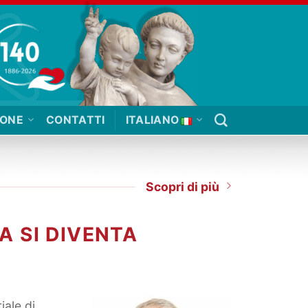
IONE
CONTATTI
ITALIANO
Scopri di più
A SI DIVENTA
iale di