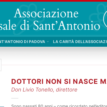
NT'ANTONIO DI PADOVA
LA CARITÀ DELL'ASSOCIAZ
DOTTORI NON SI NASCE M
Don Livio Tonello, direttore
Sono passati 80 anni – come ricordato nell’editor