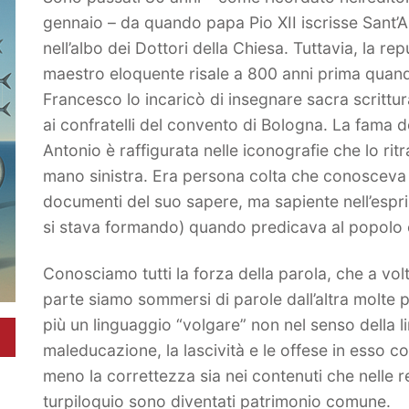
gennaio – da quando papa Pio XII iscrisse Sant’
nell’albo dei Dottori della Chiesa. Tuttavia, la re
maestro eloquente risale a 800 anni prima quand
Francesco lo incaricò di insegnare sacra scrittur
ai confratelli del convento di Bologna. La fama d
Antonio è raffigurata nelle iconografie che lo ritr
mano sinistra. Era persona colta che conosceva il 
documenti del suo sapere, ma sapiente nell’esprim
si stava formando) quando predicava al popolo c
Conosciamo tutti la forza della parola, che a vol
parte siamo sommersi di parole dall’altra molte 
più un linguaggio “volgare” non nel senso della l
maleducazione, la lascività e le offese in esso c
meno la correttezza sia nei contenuti che nelle r
turpiloquio sono diventati patrimonio comune.