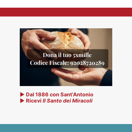
▶ Dal 1886 con Sant'Antonio
▶ Ricevi
Il Santo dei Miracoli