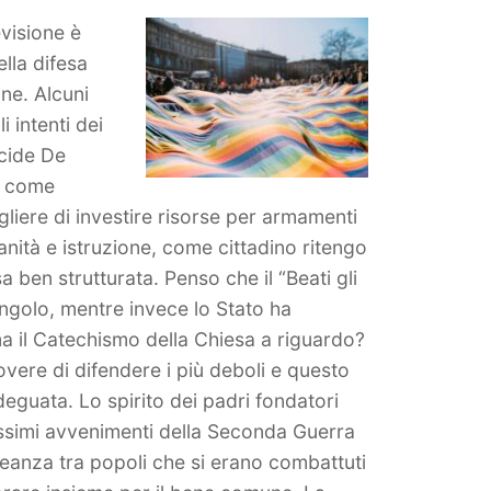
evisione è
ella difesa
one. Alcuni
i intenti dei
lcide De
e come
liere di investire risorse per armamenti
anità e istruzione, come cittadino ritengo
ben strutturata. Penso che il “Beati gli
singolo, mentre invece lo Stato ha
rma il Catechismo della Chiesa a riguardo?
dovere di difendere i più deboli e questo
deguata. Lo spirito dei padri fondatori
ssimi avvenimenti della Seconda Guerra
leanza tra popoli che si erano combattuti