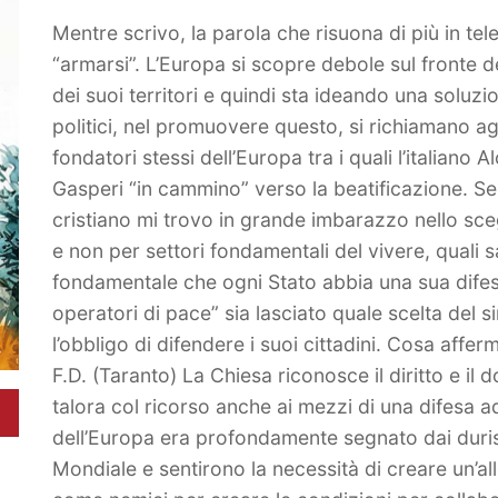
Mentre scrivo, la parola che risuona di più in tel
“armarsi”. L’Europa si scopre debole sul fronte d
dei suoi territori e quindi sta ideando una soluzi
politici, nel promuovere questo, si richiamano agl
fondatori stessi dell’Europa tra i quali l’italiano A
Gasperi “in cammino” verso la beatificazione. S
cristiano mi trovo in grande imbarazzo nello sceg
e non per settori fondamentali del vivere, quali s
fondamentale che ogni Stato abbia una sua difesa 
operatori di pace” sia lasciato quale scelta del 
l’obbligo di difendere i suoi cittadini. Cosa affe
F.D. (Taranto) La Chiesa riconosce il diritto e il 
talora col ricorso anche ai mezzi di una difesa a
dell’Europa era profondamente segnato dai duri
Mondiale e sentirono la necessità di creare un’al