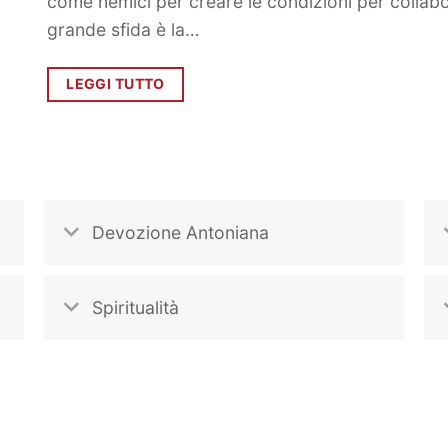
come nemici per creare le condizioni per collab
grande sfida è la…
LEGGI TUTTO
Devozione Antoniana
Spiritualità