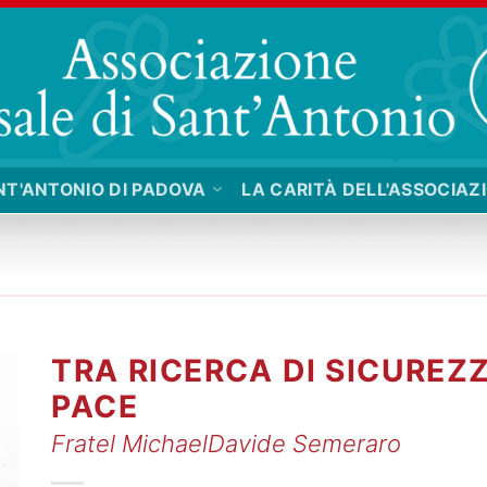
NT'ANTONIO DI PADOVA
LA CARITÀ DELL'ASSOCIAZ
TRA RICERCA DI SICUREZZ
PACE
Fratel MichaelDavide Semeraro