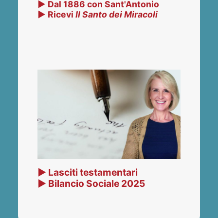
▶ Dal 1886 con Sant'Antonio
▶ Ricevi
Il Santo dei Miracoli
▶ Lasciti testamentari
▶ Bilancio Sociale 2025