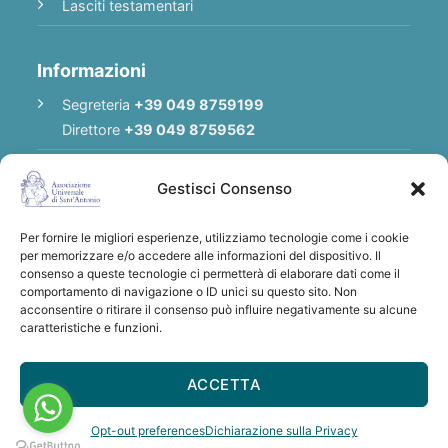
Lasciti testamentari
Informazioni
Segreteria
+39 049 8759199
Direttore
+39 049 8759562
E-mail
Redazione
|
E-mail
Direttore
Gestisci Consenso
E-mail
Associazione
Per fornire le migliori esperienze, utilizziamo tecnologie come i cookie
Privacy Policy
per memorizzare e/o accedere alle informazioni del dispositivo. Il
consenso a queste tecnologie ci permetterà di elaborare dati come il
comportamento di navigazione o ID unici su questo sito. Non
acconsentire o ritirare il consenso può influire negativamente su alcune
Grazie per qualsiasi donazione a sostegno
caratteristiche e funzioni.
dell'Associazione Universale di S. Antonio
IBAN: IT28 U030 6912 1181 0000 0012 641
ACCETTA
- BIC/SWIFT: BCITITMM
Opt-out preferences
Dichiarazione sulla Privacy