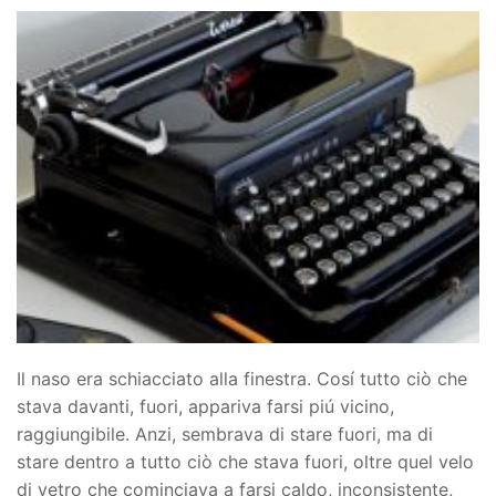
Il naso era schiacciato alla finestra. Cosí tutto ciò che
stava davanti, fuori, appariva farsi piú vicino,
raggiungibile. Anzi, sembrava di stare fuori, ma di
stare dentro a tutto ciò che stava fuori, oltre quel velo
di vetro che cominciava a farsi caldo, inconsistente,