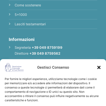
Come sostenere
5x1000
Lasciti testamentari
Informazioni
Segreteria
+39 049 8759199
Direttore
+39 049 8759562
E-mail
Redazione
|
E-mail
Direttore
Gestisci Consenso
E-mail
Associazione
Per fornire le migliori esperienze, utilizziamo tecnologie come i cookie
Privacy Policy
per memorizzare e/o accedere alle informazioni del dispositivo. Il
consenso a queste tecnologie ci permetterà di elaborare dati come il
comportamento di navigazione o ID unici su questo sito. Non
acconsentire o ritirare il consenso può influire negativamente su alcune
Grazie per qualsiasi donazione a sostegno
caratteristiche e funzioni.
dell'Associazione Universale di S. Antonio