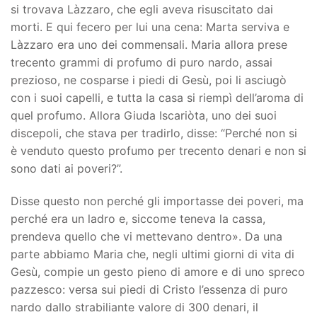
si trovava Làzzaro, che egli aveva risuscitato dai
morti. E qui fecero per lui una cena: Marta serviva e
Làzzaro era uno dei commensali. Maria allora prese
trecento grammi di profumo di puro nardo, assai
prezioso, ne cosparse i piedi di Gesù, poi li asciugò
con i suoi capelli, e tutta la casa si riempì dell’aroma di
quel profumo. Allora Giuda Iscariòta, uno dei suoi
discepoli, che stava per tradirlo, disse: “Perché non si
è venduto questo profumo per trecento denari e non si
sono dati ai poveri?”.
Disse questo non perché gli importasse dei poveri, ma
perché era un ladro e, siccome teneva la cassa,
prendeva quello che vi mettevano dentro». Da una
parte abbiamo Maria che, negli ultimi giorni di vita di
Gesù, compie un gesto pieno di amore e di uno spreco
pazzesco: versa sui piedi di Cristo l’essenza di puro
nardo dallo strabiliante valore di 300 denari, il