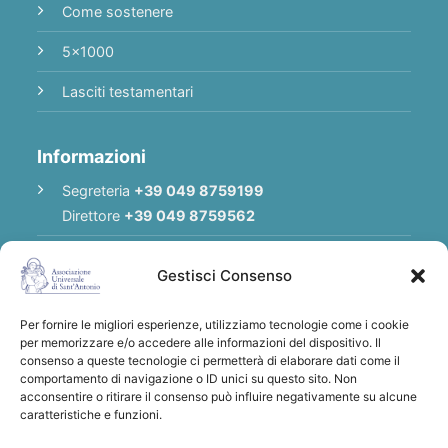
Come sostenere
5x1000
Lasciti testamentari
Informazioni
Segreteria
+39 049 8759199
Direttore
+39 049 8759562
E-mail
Redazione
|
E-mail
Direttore
Gestisci Consenso
E-mail
Associazione
Per fornire le migliori esperienze, utilizziamo tecnologie come i cookie
Privacy Policy
per memorizzare e/o accedere alle informazioni del dispositivo. Il
consenso a queste tecnologie ci permetterà di elaborare dati come il
comportamento di navigazione o ID unici su questo sito. Non
acconsentire o ritirare il consenso può influire negativamente su alcune
Grazie per qualsiasi donazione a sostegno
caratteristiche e funzioni.
dell'Associazione Universale di S. Antonio