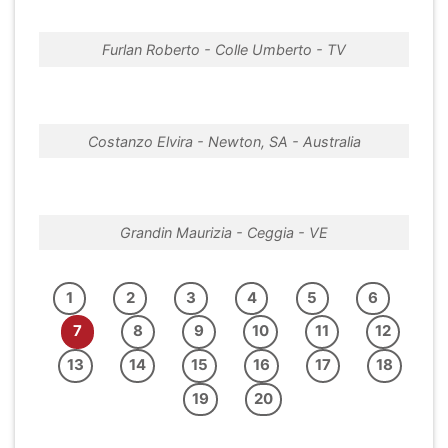
Furlan Roberto - Colle Umberto - TV
Costanzo Elvira - Newton, SA - Australia
Grandin Maurizia - Ceggia - VE
1
2
3
4
5
6
7
8
9
10
11
12
13
14
15
16
17
18
19
20