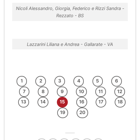
Nicoli Alessandro, Giorgia, Federico e Rizzi Sandra -
Rezzato - BS
Lazzarini Liliana e Andrea - Gallarate - VA
1
2
3
4
5
6
7
8
9
10
11
12
13
14
15
16
17
18
19
20