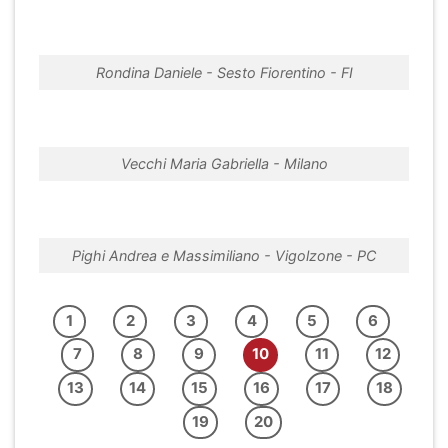
Rondina Daniele - Sesto Fiorentino - FI
Vecchi Maria Gabriella - Milano
Pighi Andrea e Massimiliano - Vigolzone - PC
1
2
3
4
5
6
7
8
9
10
11
12
13
14
15
16
17
18
19
20