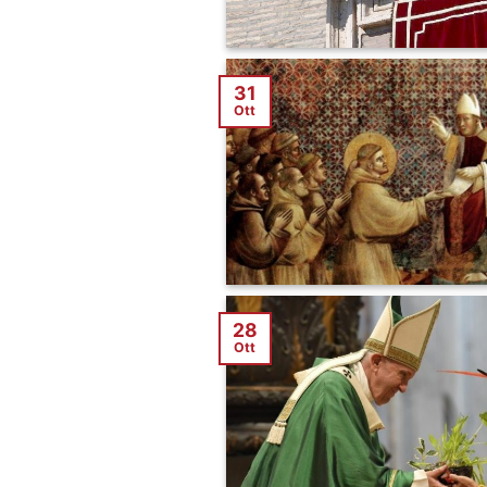
31
Ott
28
Ott