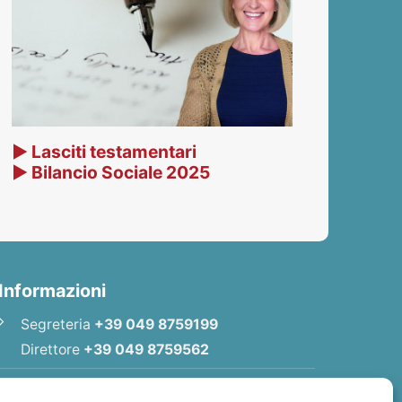
▶ Lasciti testamentari
▶ Bilancio Sociale 2025
Informazioni
Segreteria
+39 049 8759199
Direttore
+39 049 8759562
E-mail
Redazione
|
E-mail
Direttore