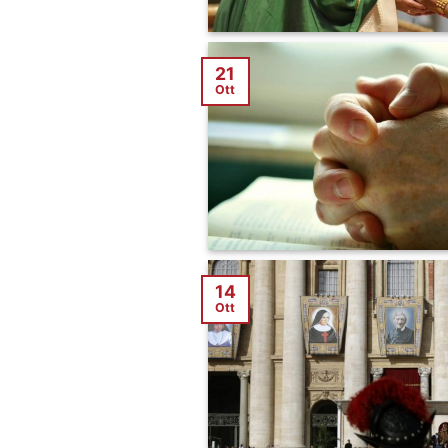
21
Ott
14
Ott