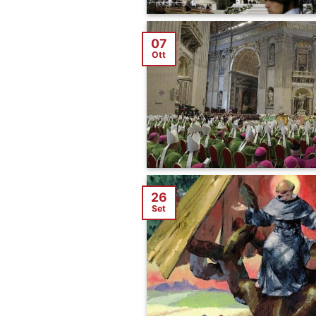
07
Ott
26
Set