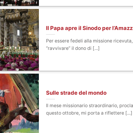
Il Papa apre il Sinodo per l’Amaz
Per essere fedeli alla missione ricevuta
“ravvivare” il dono di [...]
Sulle strade del mondo
Il mese missionario straordinario, pro
questo ottobre, mi porta a riflettere [...]