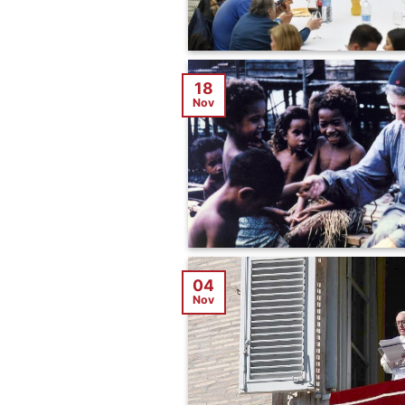
18
Nov
04
Nov