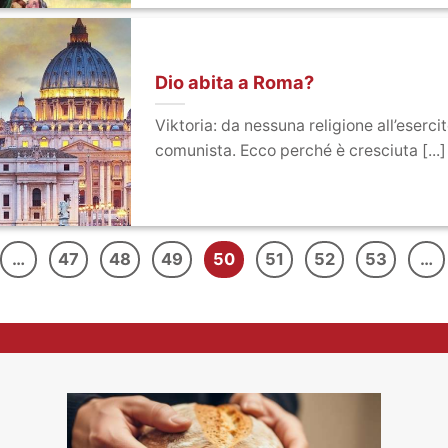
Dio abita a Roma?
Viktoria: da nessuna religione all’esercit
comunista. Ecco perché è cresciuta [...]
…
47
48
49
50
51
52
53
…