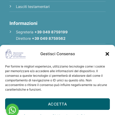
Lasciti testamentari
Informazioni
Segreteria
+39 049 8759199
Direttore
+39 049 8759562
E-mail
Redazione
|
E-mail
Direttore
Gestisci Consenso
E-mail
Associazione
Per fornire le migliori esperienze, utilizziamo tecnologie come i cookie
Privacy Policy
per memorizzare e/o accedere alle informazioni del dispositivo. Il
consenso a queste tecnologie ci permetterà di elaborare dati come il
comportamento di navigazione o ID unici su questo sito. Non
acconsentire o ritirare il consenso può influire negativamente su alcune
Grazie per qualsiasi donazione a sostegno
caratteristiche e funzioni.
dell'Associazione Universale di S. Antonio
IBAN: IT28 U030 6912 1181 0000 0012 641
ACCETTA
- BIC/SWIFT: BCITITMM