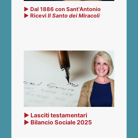
▶ Dal 1886 con Sant'Antonio
▶ Ricevi
Il Santo dei Miracoli
▶ Lasciti testamentari
▶ Bilancio Sociale 2025