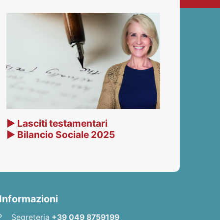
▶ Lasciti testamentari
▶ Bilancio Sociale 2025
Informazioni
Segreteria
+39 049 8759199