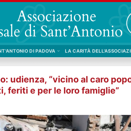
NT'ANTONIO DI PADOVA
LA CARITÀ DELL'ASSOCIAZ
: udienza, “vicino al caro pop
 feriti e per le loro famiglie”