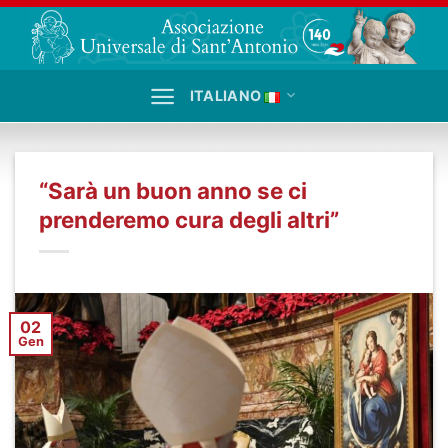
Salta
ai
contenuti
ITALIANO
“Sarà un buon anno se ci
prenderemo cura degli altri”
02
Gen