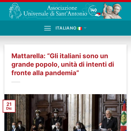
Salta
ai
contenuti
ITALIANO
Mattarella: “Gli italiani sono un
grande popolo, unità di intenti di
fronte alla pandemia”
21
Dic