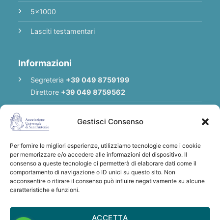
5x1000
Lasciti testamentari
Informazioni
Segreteria
+39 049 8759199
Direttore
+39 049 8759562
E-mail
Redazione
|
E-mail
Direttore
Gestisci Consenso
E-mail
Associazione
Per fornire le migliori esperienze, utilizziamo tecnologie come i cookie
Privacy Policy
per memorizzare e/o accedere alle informazioni del dispositivo. Il
consenso a queste tecnologie ci permetterà di elaborare dati come il
comportamento di navigazione o ID unici su questo sito. Non
acconsentire o ritirare il consenso può influire negativamente su alcune
Grazie per qualsiasi donazione a sostegno
caratteristiche e funzioni.
dell'Associazione Universale di S. Antonio
IBAN: IT28 U030 6912 1181 0000 0012 641
ACCETTA