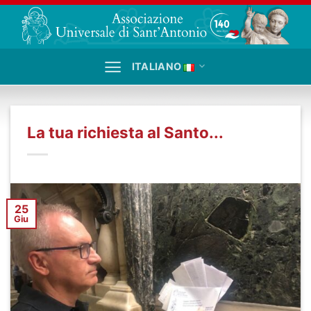
Salta
ai
contenuti
ITALIANO
La tua richiesta al Santo...
25
Giu