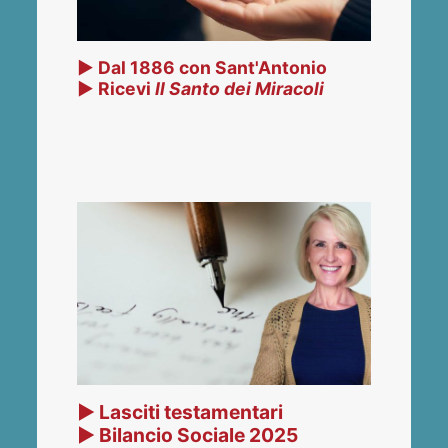
▶ Dal 1886 con Sant'Antonio
▶ Ricevi
Il Santo dei Miracoli
▶ Lasciti testamentari
▶ Bilancio Sociale 2025