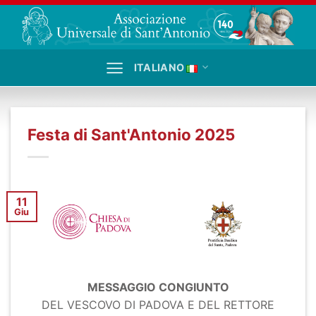
Salta
ai
contenuti
ITALIANO
Festa di Sant'Antonio 2025
11
Giu
MESSAGGIO CONGIUNTO
DEL VESCOVO DI PADOVA E DEL RETTORE