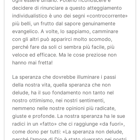
ogni essere umano. Poterlo riconoscere e
decidere di rinunciare a questo atteggiamento
individualistico è uno dei segni «controcorrente»
più belli, un frutto dal sapore genuinamente
evangelico. A volte, lo sappiamo, camminare
con gli altri può apparirci molto scomodo,
perché fare da soli ci sembra più facile, più
veloce ed efficace. Ma le cose preziose non
hanno mai fretta!
La speranza che dovrebbe illuminare i passi
della nostra vita, quella speranza che non
delude, ha il suo fondamento non tanto nel
nostro ottimismo, nei nostri sentimenti,
nemmeno nelle nostre opinioni più radicate,
giuste e profonde. La nostra speranza ha le sue
radici in un «fatto» che ci raggiunge «da fuori»,
come dono per tutti: «La speranza non delude,
perché l’amore di Dio è stato riversato nei nostri