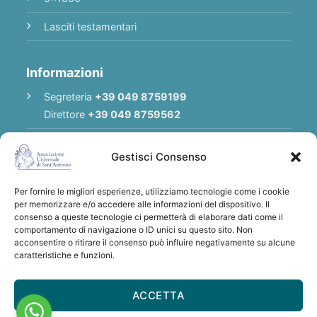
Lasciti testamentari
Informazioni
Segreteria
+39 049 8759199
Direttore
+39 049 8759562
E-mail
Redazione
|
E-mail
Direttore
Gestisci Consenso
E-mail
Associazione
Per fornire le migliori esperienze, utilizziamo tecnologie come i cookie
Privacy Policy
per memorizzare e/o accedere alle informazioni del dispositivo. Il
consenso a queste tecnologie ci permetterà di elaborare dati come il
comportamento di navigazione o ID unici su questo sito. Non
acconsentire o ritirare il consenso può influire negativamente su alcune
Grazie per qualsiasi donazione a sostegno
caratteristiche e funzioni.
dell'Associazione Universale di S. Antonio
IBAN: IT28 U030 6912 1181 0000 0012 641
ACCETTA
- BIC/SWIFT: BCITITMM