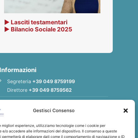
▶ Lasciti testamentari
▶ Bilancio Sociale 2025
Informazioni
Segreteria
+39 049 8759199
Direttore
+39 049 8759562
E-mail
Redazione
|
E-mail
Direttore
Gestisci Consenso
E-mail
Associazione
le migliori esperienze, utilizziamo tecnologie come i cookie per
Privacy Policy
e/o accedere alle informazioni del dispositivo. Il consenso a queste
i permetterà di elaborare dati come il comportamento di navigazione o ID