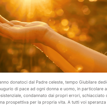
 anno donatoci dal Padre celeste, tempo Giubilare dedi
 augurio di pace ad ogni donna e uomo, in particolare a
sistenziale, condannato dai propri errori, schiacciato d
na prospettiva per la propria vita. A tutti voi speranz