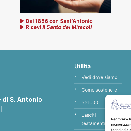
▶ Dal 1886 con Sant'Antonio
▶ Ricevi
Il Santo dei Miracoli
Utilità
Vedi dove siamo
Come sostenere
di S. Antonio
5x1000
 |
Lasciti
Per fornire 
testamentari
memorizzare 
tecnologie c