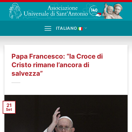
Salta
ai
contenuti
ITALIANO
Papa Francesco: “la Croce di
Cristo rimane l’ancora di
salvezza”
21
Set