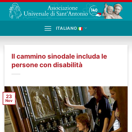
Salta
ai
contenuti
ITALIANO
Il cammino sinodale includa le
persone con disabilità
23
Nov