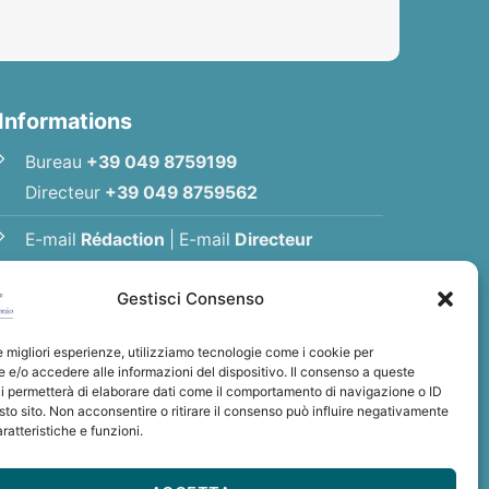
Informations
Bureau
+39 049 8759199
Directeur
+39 049 8759562
E-mail
Rédaction
|
E-mail
Directeur
E-mail
Association
Gestisci Consenso
Politique de Confidentialité
le migliori esperienze, utilizziamo tecnologie come i cookie per
e/o accedere alle informazioni del dispositivo. Il consenso a queste
i permetterà di elaborare dati come il comportamento di navigazione o ID
sto sito. Non acconsentire o ritirare il consenso può influire negativamente
ratteristiche e funzioni.
t Antoine
nio