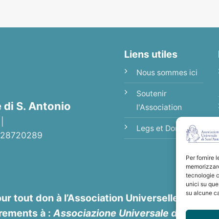
Liens utiles
Nous sommes ici
Soutenir
di S. Antonio
l'Association
 |
Legs et Donations
92028720289
Per fornire 
memorizzare 
tecnologie c
unici su que
su alcune ca
ur tout don à l’Association Universelle de Sain
rements à :
Associazione Universale di S. Anto