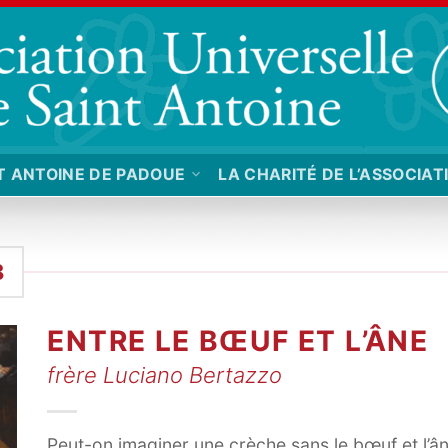
T ANTOINE DE PADOUE
LA CHARITÉ DE L’ASSOCIAT
8
ENTRE LE BŒUF ET L’ÂNE
frère Luciano Bertazzo
Peut-on imaginer une crèche sans le bœuf et l’â