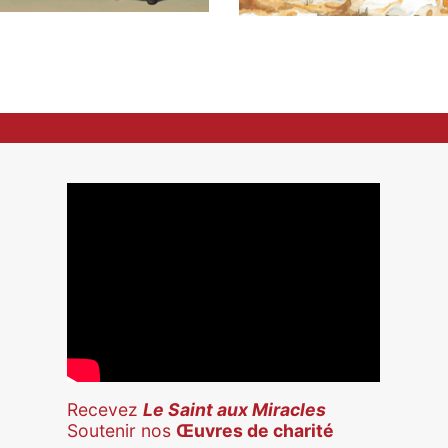
Recevez
Le Saint aux Miracles
Soutenir nos
Œuvres de charité